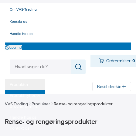
Om VVS-Trading
Kontakt os
Handle hos os
Log ind
Ordrerækker:
0
Produkter
Bestil direkte
Produktnyheder
VVS Trading
Produkter
Rense- og rengøringsprodukter
Brochurer mm.
Handle hos os
Rense- og rengøringsprodukter
Kontakt os