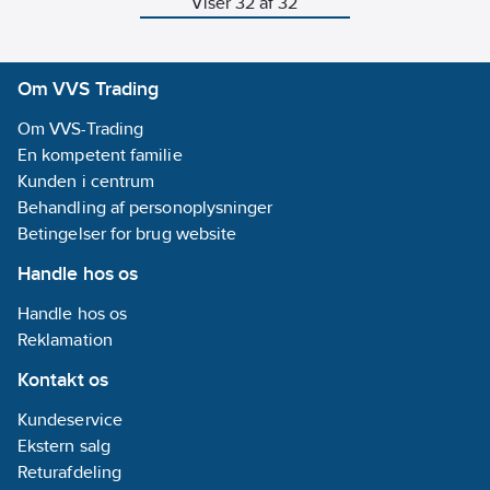
Viser 32 af 32
Teknologisk Institut
til toilettet 
og nydelig, så du slipper for
til vandtryk på
Fås i 2 vari
skidt og snavs.
3mVs/3 meter
ml og 500 m
GROHEs Fresh Tabs
vandsøjle). Drain
indeholder ekstra
Plug/ballon findes i 4
Om VVS Trading
kalkopløsningsmiddel så du
størrelser: 32 mm -
bliver fri for kalkaflejringer i
40/50 mm - 75 mm -
Om VVS-Trading
cisternen.
110 mm.
En kompetent familie
GROHE Fresh Tabs – besøg
toilettet rent hver gang.
Kunden i centrum
Behandling af personoplysninger
Betingelser for brug website
Handle hos os
Handle hos os
Reklamation
Kontakt os
Kundeservice
Ekstern salg
Returafdeling