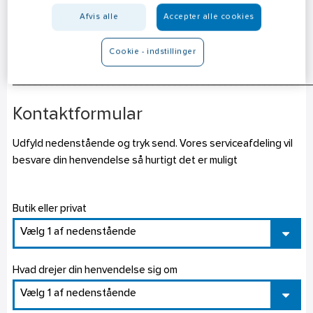
Mailadresse: salg@vvs-trading.dk
Afvis alle
Accepter alle cookies
Har du et spørgsmål er du velkommen til at kontakte os.
Cookie - indstillinger
Du kan gøre det via nedenstående formular, telefon eller mail
_____________________________________________________
Kontaktformular
Udfyld nedenstående og tryk send. Vores serviceafdeling vil
besvare din henvendelse så hurtigt det er muligt
Butik eller privat
Vælg 1 af nedenstående
Hvad drejer din henvendelse sig om
Vælg 1 af nedenstående