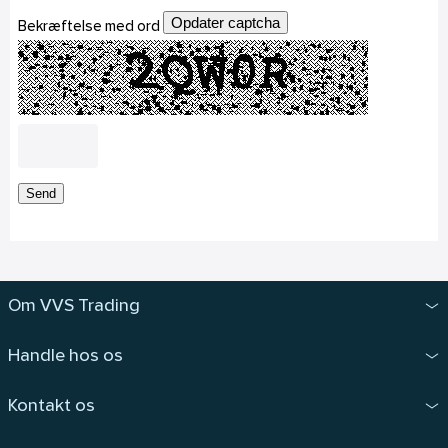
Opdater captcha
Bekræftelse med ord
Send
Om VVS Trading
Handle hos os
Kontakt os