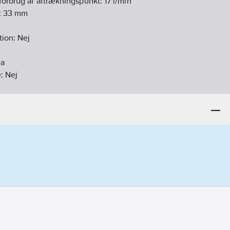
forbrug af aftrækningspunkt:
17
l/min
:
33
mm
tion:
Nej
Ja
e:
Nej