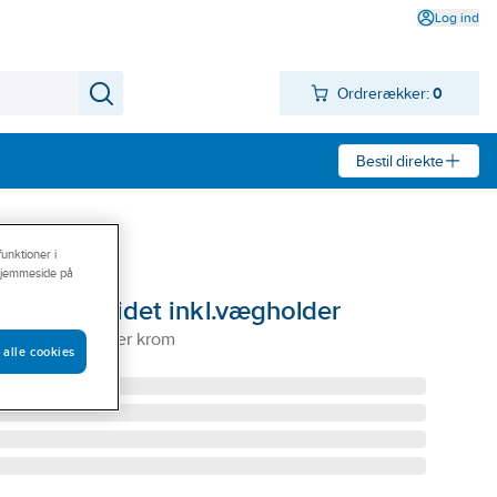
Log ind
Ordrerækker:
0
Bestil direkte
funktioner i
s hjemmeside på
ser til bidet inkl.vægholder
idet m/vægholder krom
 alle cookies