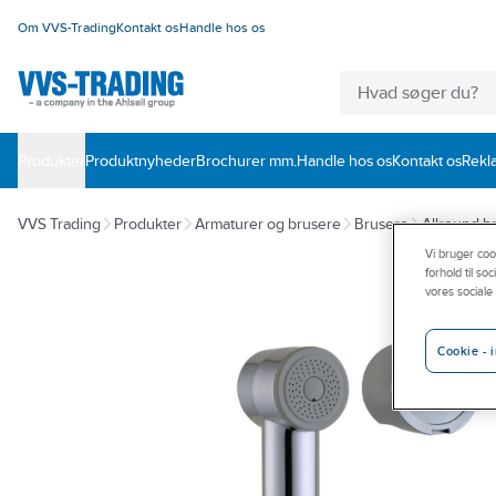
Om VVS-Trading
Kontakt os
Handle hos os
Produkter
Produktnyheder
Brochurer mm.
Handle hos os
Kontakt os
Rekl
VVS Trading
Produkter
Armaturer og brusere
Brusere
Allround b
Vi bruger cook
forhold til s
vores sociale
Cookie - i