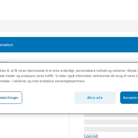
amation
ruser
ies til, at få vores hjemmeside til at virke ordentligt, personalisere indhold og reklamer, tilbyde 
ociale medier og analysere vores traffik. Vi deler også information vedrørende din brug af vore
GEYSER®
 medier, i reklamer og med analytiske samarbejdspartnere.
GEYSER® Håndbru
Allround håndbruser t/b
Afvis alle
Accepter
ndstillinger
Artikelnummer:
4070.1.10
Log ind