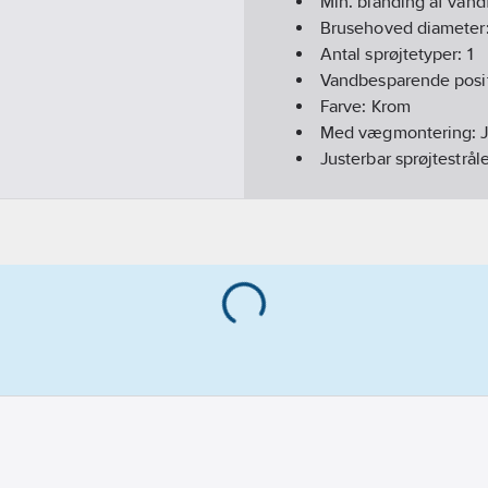
Min. blanding af vand
Brusehoved diameter
Antal sprøjtetyper:
1
Vandbesparende posi
Farve:
Krom
Med vægmontering:
Justerbar sprøjtestrål