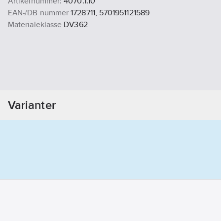
Artikelnummer:
4070.1.10
EAN-/DB nummer
1728711, 5701951121589
Materialeklasse
DV362
Varianter