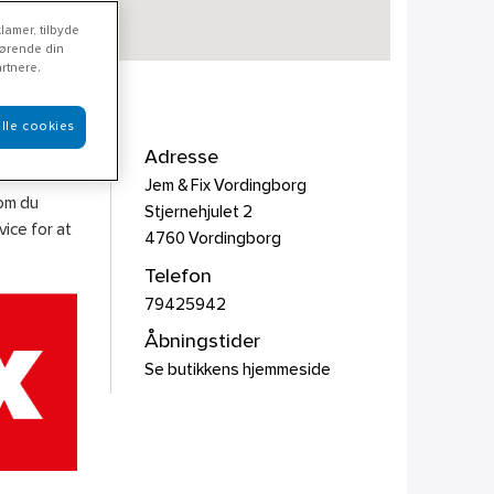
lamer, tilbyde
rørende din
rtnere.
lle cookies
Adresse
Jem & Fix Vordingborg
som du
Stjernehjulet 2
ice for at
4760
Vordingborg
Telefon
79425942
Åbningstider
Se butikkens hjemmeside