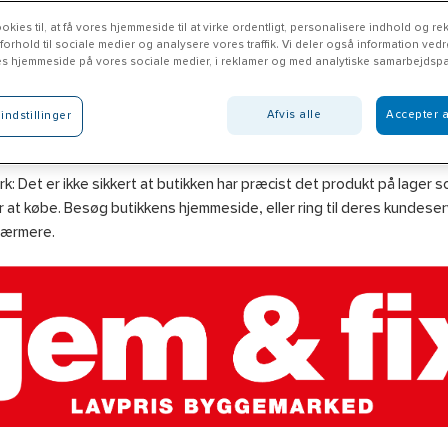
okies til, at få vores hjemmeside til at virke ordentligt, personalisere indhold og rek
 forhold til sociale medier og analysere vores traffik. Vi deler også information ved
es hjemmeside på vores sociale medier, i reklamer og med analytiske samarbejdspa
m & Fix Vordingborg
Afvis alle
Accepter a
indstillinger
emfix.dk
: Det er ikke sikkert at butikken har præcist det produkt på lager 
 at købe. Besøg butikkens hjemmeside, eller ring til deres kundeserv
nærmere.