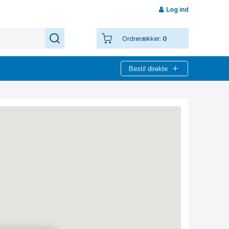
Log ind
Ordrerækker:
0
Bestil direkte