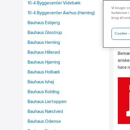
10-4 Byggecenter Videbæk
Vi bruger co
10-4 Byggecenter Aarhus (Hørning)
funktioner i
brug af vor
Bauhaus Esbjerg
Je
Bauhaus Glostrup
Cookie - 
www.j
Bauhaus Herning
Bauhaus Hillerød
Bemærk
ønsker
Bauhaus Hjørring
høre 
Bauhaus Holbæk
Bauhaus Ishøj
Bauhaus Kolding
Bauhaus Liertoppen
Bauhaus Næstved
Bauhaus Odense