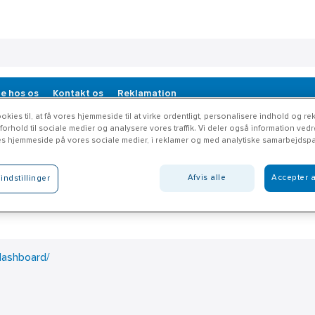
e hos os
Kontakt os
Reklamation
okies til, at få vores hjemmeside til at virke ordentligt, personalisere indhold og rek
 forhold til sociale medier og analysere vores traffik. Vi deler også information ved
es hjemmeside på vores sociale medier, i reklamer og med analytiske samarbejdspa
terårsferie
Afvis alle
Accepter a
indstillinger
der åbent ligesom vi plejer hele efterårsferien.
dashboard/