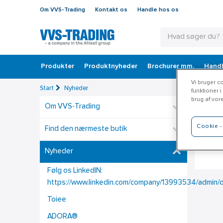
Om VVS-Trading
Kontakt os
Handle hos os
Produkter
Produktnyheder
Brochurer mm.
Handl
Vi bruger co
Start
Nyheder
funktioner i
brug af vor
Om VVS-Trading
Ef
Cookie - 
Find den nærmeste butik
Vi hol
Nyheder
Følg os LinkedIN:
https://www.linkedin.com/company/13993534/admin/
Toiee
ADORA®