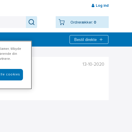
Log ind
Ordrerækker:
0
Bestil direkte
lamer, tilbyde
rørende din
rtnere.
13-10-2020
lle cookies