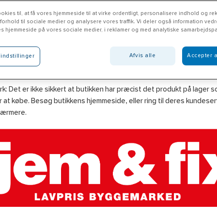
okies til, at få vores hjemmeside til at virke ordentligt, personalisere indhold og rek
 forhold til sociale medier og analysere vores traffik. Vi deler også information ved
es hjemmeside på vores sociale medier, i reklamer og med analytiske samarbejdspa
m & Fix Kolding N.
Afvis alle
Accepter a
indstillinger
emfix.dk
: Det er ikke sikkert at butikken har præcist det produkt på lager 
 at købe. Besøg butikkens hjemmeside, eller ring til deres kundeserv
nærmere.