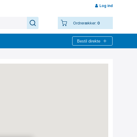
Log ind
Ordrerækker:
0
Bestil direkte