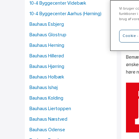
10-4 Byggecenter Videbæk
Vi bruger co
10-4 Byggecenter Aarhus (Hørning)
funktioner i
brug af vor
Bauhaus Esbjerg
Je
Bauhaus Glostrup
Cookie - 
www.j
Bauhaus Herning
Bauhaus Hillerød
Bemærk
ønsker
Bauhaus Hjørring
høre 
Bauhaus Holbæk
Bauhaus Ishøj
Bauhaus Kolding
Bauhaus Liertoppen
Bauhaus Næstved
Bauhaus Odense