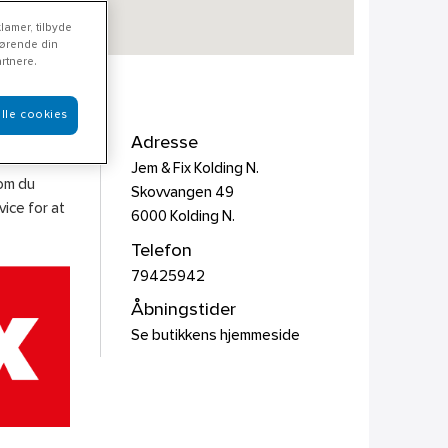
lamer, tilbyde
rørende din
rtnere.
lle cookies
Adresse
Jem & Fix Kolding N.
som du
Skovvangen 49
ice for at
6000
Kolding N.
Telefon
79425942
Åbningstider
Se butikkens hjemmeside