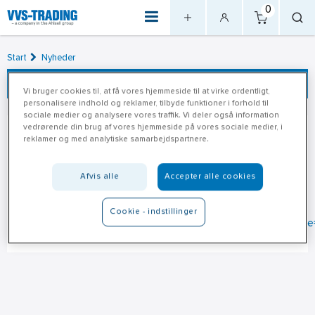
0
Start
Nyheder
Meny
Vi bruger cookies til, at få vores hjemmeside til at virke ordentligt,
personalisere indhold og reklamer, tilbyde funktioner i forhold til
sociale medier og analysere vores traffik. Vi deler også information
vedrørende din brug af vores hjemmeside på vores sociale medier, i
Danfoss
08-02-2021
reklamer og med analytiske samarbejdspartnere.
Vil du gerne undgå at stå uden varme i hjemmet i disse dage?
Afvis alle
Accepter alle cookies
Se vores udvalg af Danfoss termostat produkter her:
https://www.vvs-trading.dk/sog/?
Cookie - indstillinger
parameters.SearchPhrase=danfoss&parameters.CategoryNam