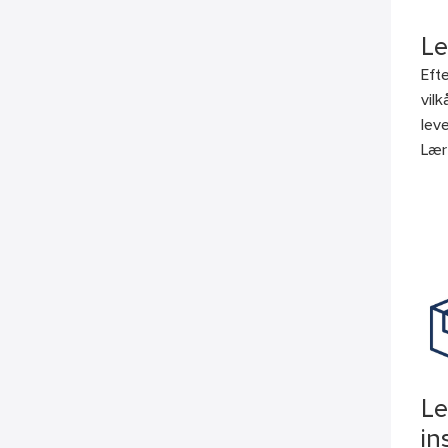
Le
Eft
vil
lev
Lær
Le
in