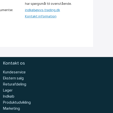
har spørgsmål til ovenstående.
umenter.
indkøb@vvs-trading.dk
Kontakt information
Kontakt os
Kundeservice
Ekstern salg
Returafdeling
Lager
Indkøb
Produktudvikling
Marketing