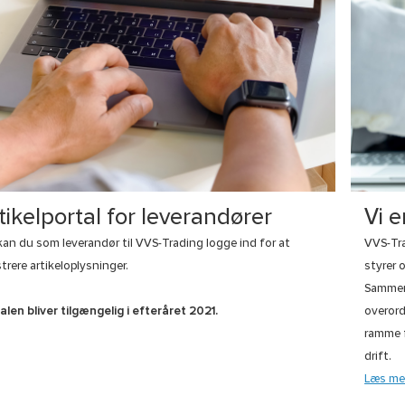
tikelportal for leverandører
Vi e
kan du som leverandør til VVS-Trading logge ind for at
VVS-Tra
strere artikeloplysninger.
styrer 
Sammen
alen bliver tilgængelig i efteråret 2021.
overord
ramme f
drift.
Læs me