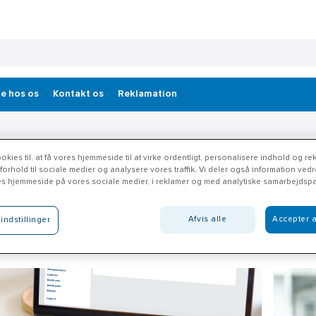
e hos os
Kontakt os
Reklamation
verandør til Ahlsell Group
okies til, at få vores hjemmeside til at virke ordentligt, personalisere indhold og rek
 forhold til sociale medier og analysere vores traffik. Vi deler også information ved
es hjemmeside på vores sociale medier, i reklamer og med analytiske samarbejdspa
al være enkelt at gøre forretninger sammen! VVS-Trading har et effe
bilitet og logistik i verdensklasse. Sammen med vores leverandører ø
Afvis alle
Accepter a
indstillinger
e de bedste løsninger til vores kunder. VVS-Trading er din retailpar