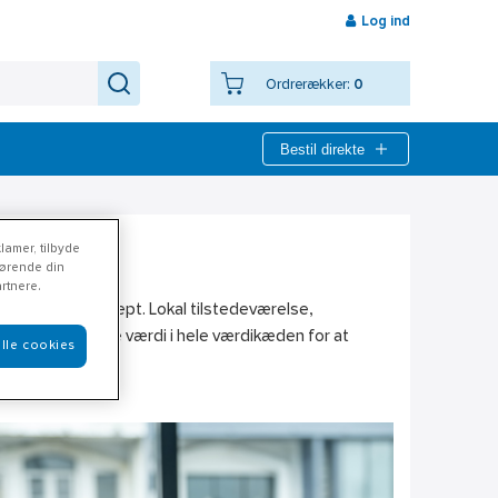
Log ind
Ordrerækker:
0
Bestil direkte
lamer, tilbyde
rørende din
rtnere.
ktivt retailkoncept. Lokal tilstedeværelse,
nsker vi at skabe værdi i hele værdikæden for at
lle cookies
tner!