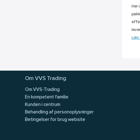
Her 
pakk
effe
leve
Læs 
Om VVS Trading
Om VVS-Trading
En kompetent familie
Kunden i centrum
Behandling af personoplysninger
Betingelser for brug website