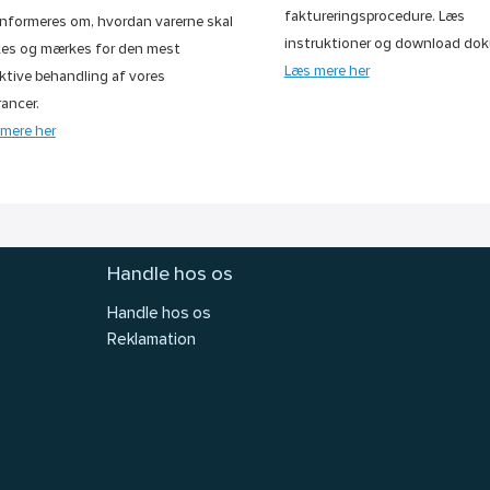
faktureringsprocedure. Læs
informeres om, hvordan varerne skal
instruktioner og download dok
es og mærkes for den mest
Læs mere her
ktive behandling af vores
rancer.
mere her
Handle hos os
Handle hos os
Reklamation