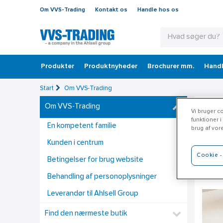
Om VVS-Trading
Kontakt os
Handle hos os
Produkter
Produktnyheder
Brochurer mm.
Handl
Start
Om VVS-Trading
Om VVS-Trading
Le
Vi bruger co
funktioner i
En kompetent familie
brug af vor
Det sk
Kunden i centrum
fleksi
Cookie - 
Betingelser for brug website
tilbyd
Behandling af personoplysninger
Leverandør til Ahlsell Group
Find den nærmeste butik