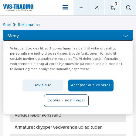
0
Start
Reklamation
Meny
Vi bruger cookies til, at få vores hjemmeside til at virke ordentligt,
personalisere indhold og reklamer, tilbyde funktioner i forhold til
Q&A - (køkken- og
sociale medier og analysere vores traffik. Vi deler også information
vedrørende din brug af vores hjemmeside på vores sociale medier, i
håndvaskarmaturer)
reklamer og med analytiske samarbejdspartnere.
Afvis alle
Accepter alle cookies
Der kommer for lidt vand ud:
Cookie - indstillinger
Der kommer for meget vand ud:
Vandet løber konstant:
Armaturet drypper vedvarende ud ad tuden: