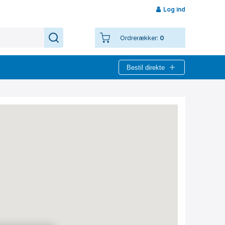
Log ind
Ordrerækker:
0
Bestil direkte