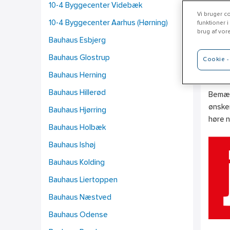
10-4 Byggecenter Videbæk
Vi bruger co
10-4 Byggecenter Aarhus (Hørning)
funktioner i
brug af vor
Bauhaus Esbjerg
Je
Bauhaus Glostrup
Cookie - 
www.j
Bauhaus Herning
Bauhaus Hillerød
Bemærk
ønsker
Bauhaus Hjørring
høre 
Bauhaus Holbæk
Bauhaus Ishøj
Bauhaus Kolding
Bauhaus Liertoppen
Bauhaus Næstved
Bauhaus Odense