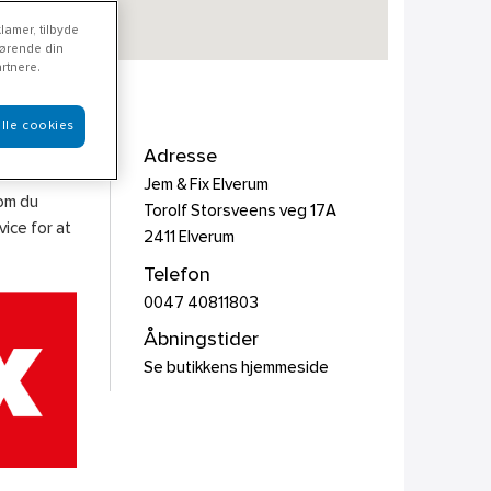
lamer, tilbyde
rørende din
rtnere.
lle cookies
Adresse
Jem & Fix Elverum
som du
Torolf Storsveens veg 17A
ice for at
2411
Elverum
Telefon
0047 40811803
Åbningstider
Se butikkens hjemmeside