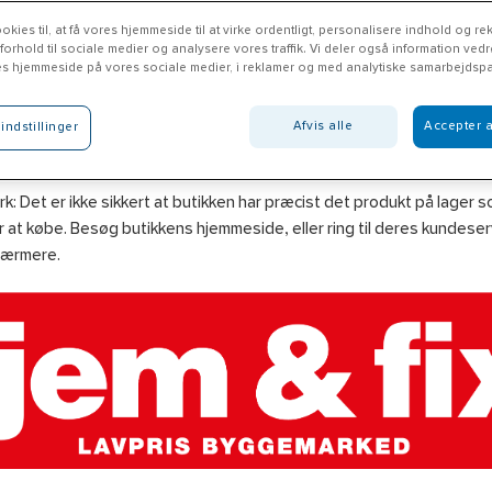
okies til, at få vores hjemmeside til at virke ordentligt, personalisere indhold og rek
 forhold til sociale medier og analysere vores traffik. Vi deler også information ved
es hjemmeside på vores sociale medier, i reklamer og med analytiske samarbejdspa
m & Fix Elverum
Afvis alle
Accepter a
indstillinger
emogfix.no
: Det er ikke sikkert at butikken har præcist det produkt på lager 
 at købe. Besøg butikkens hjemmeside, eller ring til deres kundeserv
nærmere.