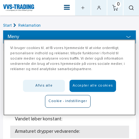
0
Start
Reklamation
Meny
Vi bruger cookies til, at få vores hjemmeside til at virke ordentligt,
personalisere indhold og reklamer, tilbyde funktioner i forhold til
sociale medier og analysere vores traffik. Vi deler også information
Q&A - (Termostatarmaturer)
vedrørende din brug af vores hjemmeside på vores sociale medier, i
reklamer og med analytiske samarbejdspartnere.
Armaturet fungerer ikke:
Afvis alle
Accepter alle cookies
Der kommer for lidt vand ud:
Cookie - indstillinger
Der kommer for meget vand ud:
Vandet løber konstant:
Armaturet drypper vedvarende: