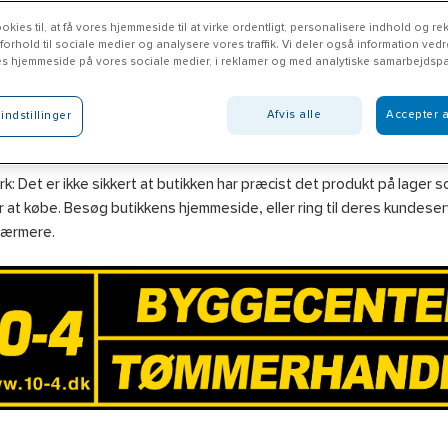
okies til, at få vores hjemmeside til at virke ordentligt, personalisere indhold og rek
 forhold til sociale medier og analysere vores traffik. Vi deler også information ved
es hjemmeside på vores sociale medier, i reklamer og med analytiske samarbejdspa
-4 Byggecenter Viborg
Afvis alle
Accepter a
indstillinger
0-4.dk
: Det er ikke sikkert at butikken har præcist det produkt på lager 
 at købe. Besøg butikkens hjemmeside, eller ring til deres kundeserv
nærmere.