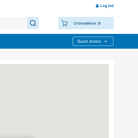
Log ind
Ordrerækker:
0
Bestil direkte