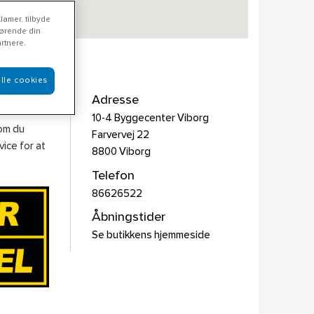
lamer, tilbyde
rørende din
rtnere.
lle cookies
Adresse
10-4 Byggecenter Viborg
som du
Farvervej 22
ice for at
8800
Viborg
Telefon
86626522
Åbningstider
Se butikkens hjemmeside