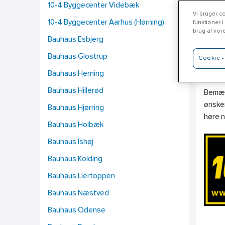
10-4 Byggecenter Videbæk
Vi bruger co
10-4 Byggecenter Aarhus (Hørning)
funktioner i
brug af vor
Bauhaus Esbjerg
10
Bauhaus Glostrup
Cookie - 
www.1
Bauhaus Herning
Bauhaus Hillerød
Bemærk
ønsker
Bauhaus Hjørring
høre 
Bauhaus Holbæk
Bauhaus Ishøj
Bauhaus Kolding
Bauhaus Liertoppen
Bauhaus Næstved
Bauhaus Odense