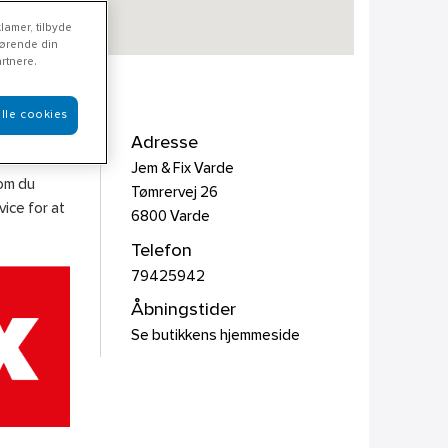
lamer, tilbyde
rørende din
rtnere.
lle cookies
Adresse
Jem & Fix Varde
som du
Tømrervej 26
ice for at
6800
Varde
Telefon
79425942
Åbningstider
Se butikkens hjemmeside