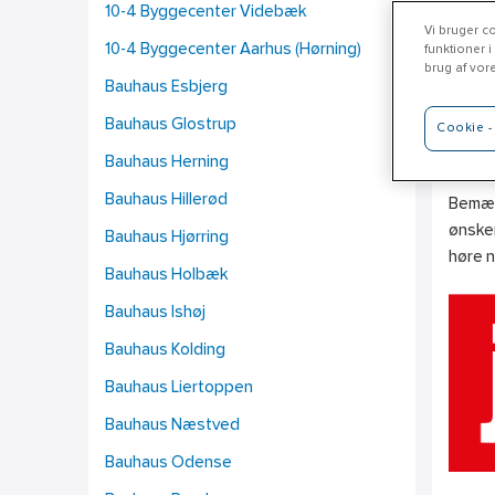
10-4 Byggecenter Videbæk
Vi bruger co
10-4 Byggecenter Aarhus (Hørning)
funktioner i
brug af vor
Bauhaus Esbjerg
Je
Bauhaus Glostrup
Cookie - 
www.j
Bauhaus Herning
Bauhaus Hillerød
Bemærk
ønsker
Bauhaus Hjørring
høre 
Bauhaus Holbæk
Bauhaus Ishøj
Bauhaus Kolding
Bauhaus Liertoppen
Bauhaus Næstved
Bauhaus Odense