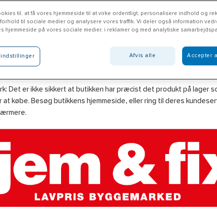
okies til, at få vores hjemmeside til at virke ordentligt, personalisere indhold og rek
 forhold til sociale medier og analysere vores traffik. Vi deler også information ved
es hjemmeside på vores sociale medier, i reklamer og med analytiske samarbejdspa
m & Fix Varde
Afvis alle
Accepter a
indstillinger
emfix.dk
: Det er ikke sikkert at butikken har præcist det produkt på lager 
 at købe. Besøg butikkens hjemmeside, eller ring til deres kundeserv
nærmere.