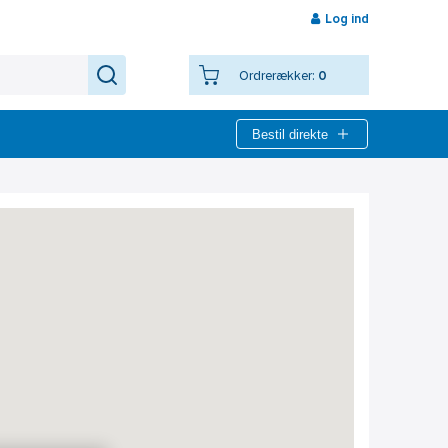
Log ind
Ordrerækker:
0
Bestil direkte