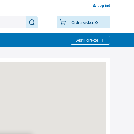
Log ind
Ordrerækker:
0
Bestil direkte