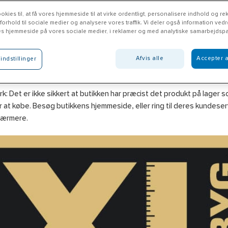
okies til, at få vores hjemmeside til at virke ordentligt, personalisere indhold og rek
 forhold til sociale medier og analysere vores traffik. Vi deler også information ved
es hjemmeside på vores sociale medier, i reklamer og med analytiske samarbejdspa
-Byg CF Ringsted
Afvis alle
Accepter a
indstillinger
ngsted.xl-byg.dk/
: Det er ikke sikkert at butikken har præcist det produkt på lager 
 at købe. Besøg butikkens hjemmeside, eller ring til deres kundeserv
nærmere.