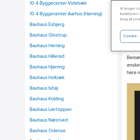
10-4 Byggecenter Videbæk
Vi bruger co
10-4 Byggecenter Aarhus (Hørning)
funktioner i
brug af vor
Bauhaus Esbjerg
XL
Bauhaus Glostrup
Cookie - 
www.ri
Bauhaus Herning
Bauhaus Hillerød
Bemærk
ønsker
Bauhaus Hjørring
høre 
Bauhaus Holbæk
Bauhaus Ishøj
Bauhaus Kolding
Bauhaus Liertoppen
Bauhaus Næstved
Bauhaus Odense