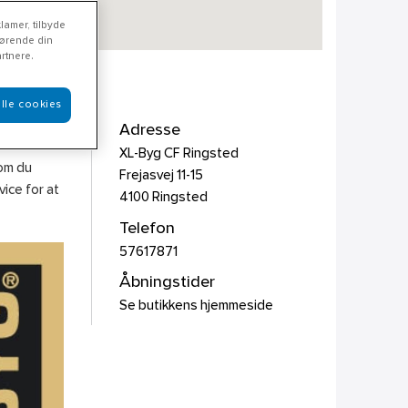
lamer, tilbyde
rørende din
rtnere.
lle cookies
Adresse
XL-Byg CF Ringsted
som du
Frejasvej 11-15
ice for at
4100
Ringsted
Telefon
57617871
Åbningstider
Se butikkens hjemmeside