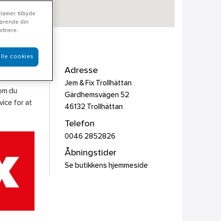
lamer, tilbyde
rørende din
rtnere.
lle cookies
Adresse
Jem & Fix Trollhättan
som du
Gärdhemsvägen 52
ice for at
46132
Trollhättan
Telefon
0046 2852826
Åbningstider
Se butikkens hjemmeside