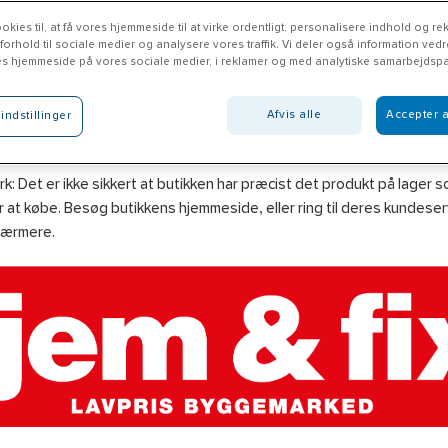
okies til, at få vores hjemmeside til at virke ordentligt, personalisere indhold og rek
 forhold til sociale medier og analysere vores traffik. Vi deler også information ved
es hjemmeside på vores sociale medier, i reklamer og med analytiske samarbejdspa
m & Fix Trollhättan
Afvis alle
Accepter a
indstillinger
emfix.se
: Det er ikke sikkert at butikken har præcist det produkt på lager 
 at købe. Besøg butikkens hjemmeside, eller ring til deres kundeserv
nærmere.