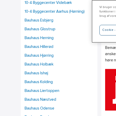
10-4 Byggecenter Videbæk
Vi bruger co
10-4 Byggecenter Aarhus (Hørning)
funktioner i
brug af vor
Bauhaus Esbjerg
Je
Bauhaus Glostrup
Cookie - 
www.j
Bauhaus Herning
Bauhaus Hillerød
Bemærk
ønsker
Bauhaus Hjørring
høre 
Bauhaus Holbæk
Bauhaus Ishøj
Bauhaus Kolding
Bauhaus Liertoppen
Bauhaus Næstved
Bauhaus Odense