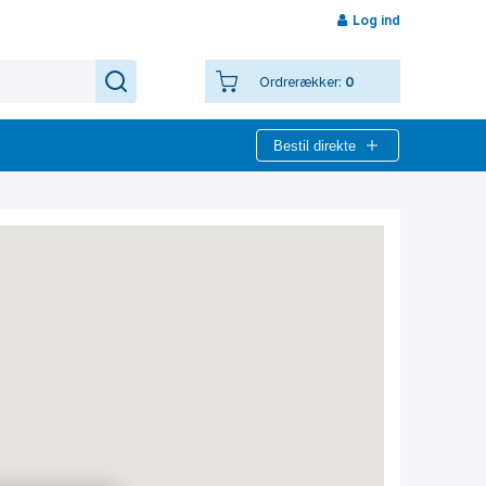
Log ind
Ordrerækker:
0
Bestil direkte