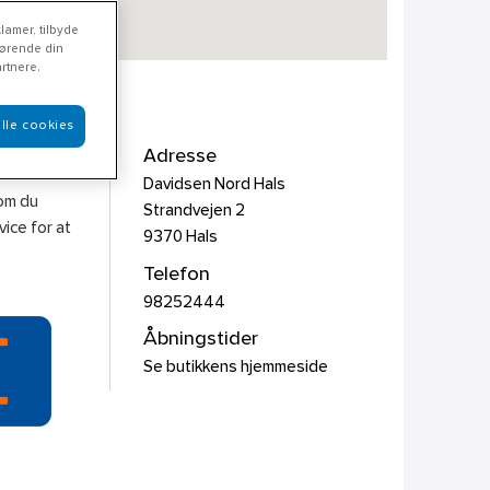
lamer, tilbyde
rørende din
rtnere.
lle cookies
Adresse
Davidsen Nord Hals
som du
Strandvejen 2
ice for at
9370
Hals
Telefon
98252444
Åbningstider
Se butikkens hjemmeside