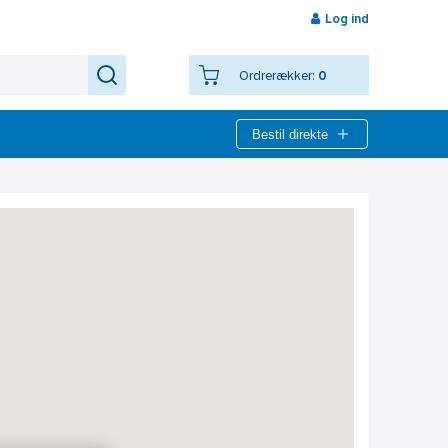
Log ind
Ordrerækker:
0
Bestil direkte