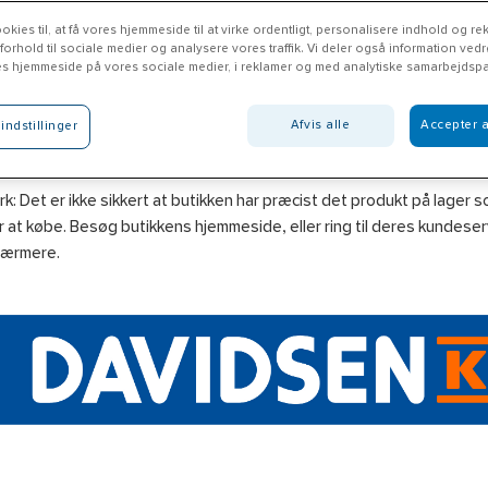
okies til, at få vores hjemmeside til at virke ordentligt, personalisere indhold og rek
 forhold til sociale medier og analysere vores traffik. Vi deler også information ved
es hjemmeside på vores sociale medier, i reklamer og med analytiske samarbejdspa
vidsen Nord Hals
Afvis alle
Accepter a
indstillinger
avidsen.as
: Det er ikke sikkert at butikken har præcist det produkt på lager 
 at købe. Besøg butikkens hjemmeside, eller ring til deres kundeserv
nærmere.