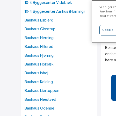
10-4 Byggecenter Videbæk
Vi bruger co
10-4 Byggecenter Aarhus (Hørning)
funktioner i
brug af vor
Bauhaus Esbjerg
Da
Bauhaus Glostrup
Cookie - 
www.d
Bauhaus Herning
Bauhaus Hillerød
Bemærk
ønsker
Bauhaus Hjørring
høre 
Bauhaus Holbæk
Bauhaus Ishøj
Bauhaus Kolding
Bauhaus Liertoppen
Bauhaus Næstved
Bauhaus Odense